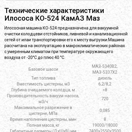
Технические характеристики
Илососа КО-524 КамАЗ Маз
Илососная машина КО-524 предназначена для вакуумной
очистки колодцеви отстойников, ливневой и канализационной
сетей от илаи транспортировки его к месту выгрузки.Машина
рассчитана на эксплуатацию в макроклиматических районах
с умеренным климатом при температуре окружающего
воздуха от -20°С до плюс 40 °С.
МАЗ-5340В2,
Базовое шасси
МАЗ-5337X2
Тип топлива
дизель
Вместимость цистерны, м3
6,2/8,2
Глубина очищаемого колодца, м
>8
Производительность вакуум-насоса,
720
м3/ч
Максимальное разрежение в
0,085
цистерне, МПа
Время наполнения цистерны, мин
8
Полная масса, кг
19000/18000
Габаритные размеры (ДхШхВ),мм
7400х2550х3500