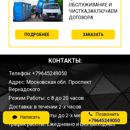
ОБСЛУЖИВАНИЕ И
ЧИСТКА,ЗАКЛЮЧАЕМ
ДОГОВОРА
ПОДРОБНЕЕ
ЗАКАЗАТЬ
КОНТАКТЫ:
Телефон: +79645249050
Адрес: Московская обл. Проспект
Вернадского
Режим Работы: с 8 до 20 часов
Доставка: в течении 2-х часов
Позвонить
Гарантии: на работы до 2-х месяцев
Написать
+79645249050
График работы: Ежедневно и Без Выходных