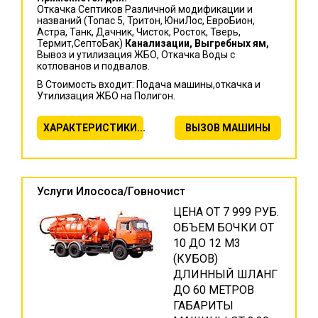
Откачка Септиков Различной модификации и
названий (Топас 5, Тритон, ЮниЛос, ЕвроБион,
Астра, Танк, Дачник, Чисток, Росток, Тверь,
Термит,СептоБак)
Канализации, Выгребных ям,
Вывоз и утилизация ЖБО, Откачка Воды с
котлованов и подвалов.
В Стоимость входит: Подача машины,откачка и
Утилизация ЖБО на Полигон.
ХАРАКТЕРИСТИКИ...
ВЫЗОВ МАШИНЫ
Услуги Илососа/Говночист
ЦЕНА ОТ 7 999 РУБ.
ОБЪЕМ БОЧКИ ОТ
10 ДО 12 М3
(КУБОВ)
ДЛИННЫЙ ШЛАНГ
ДО 60 МЕТРОВ
ГАБАРИТЫ